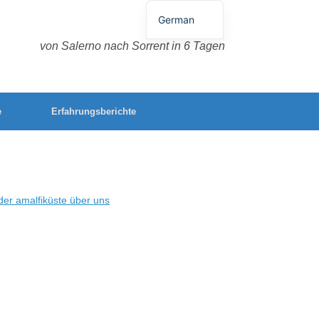
German
English
von Salerno nach Sorrent in 6 Tagen
Spanish
French
e
Erfahrungsberichte
Italian
Portuguese