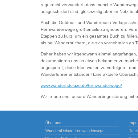
regelrecht verwundert, dass manche Wanderwege 
ausgeschildert sind, gleichzeitig aber im Netz tot
Auch die Outdoor- und Wanderbuch-Verlage schei
Fernwanderwege größtenteils zu ignorieren: Verm
Etappen zu kurz, um ein gesamtes Buch zu füllen. U
als bei Wanderbüchern, die sich vornehmlich an T
Daher haben wir irgendwann einmal angefangen, 
dokumentieren uns so etwas bekannter zu machen
angespornt, diese Idee weiter zu verfolgen - und 
Wanderführer entstanden! Eine aktuelle Übersicht
www.wanderndeluxe.de/fernwanderwege/
Wir freuen uns, unsere Wanderbegeisterung mit eu
Über uns
Impr
WandernDeluxe-Fernwanderwege
Date