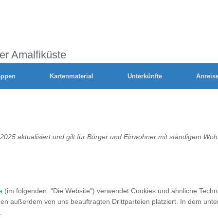
er Amalfiküste
appen
Kartenmaterial
Unterkünfte
Anreis
i 2025 aktualisiert und gilt für Bürger und Einwohner mit ständigem W
e
(im folgenden: "Die Website") verwendet Cookies und ähnliche Techno
n außerdem von uns beauftragten Drittparteien platziert. In dem unt
.