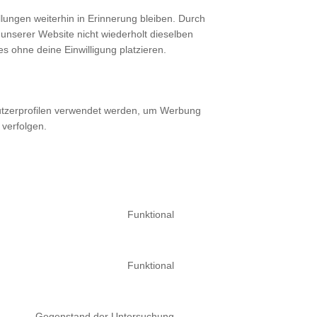
lungen weiterhin in Erinnerung bleiben. Durch
unserer Website nicht wiederholt dieselben
s ohne deine Einwilligung platzieren.
nutzerprofilen verwendet werden, um Werbung
verfolgen.
Funktional
Consent
to
service
Funktional
complianz
Consent
to
service
Gegenstand der Untersuchung