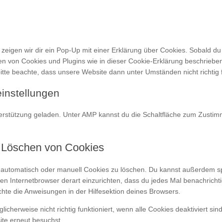
igen wir dir ein Pop-Up mit einer Erklärung über Cookies. Sobald du au
rien von Cookies und Plugins wie in dieser Cookie-Erklärung beschrie
tte beachte, dass unsere Website dann unter Umständen nicht richtig f
einstellungen
terstützung geladen. Unter AMP kannst du die Schaltfläche zum Zustimm
d Löschen von Cookies
utomatisch oder manuell Cookies zu löschen. Du kannst außerdem spezi
en Internetbrowser derart einzurichten, dass du jedes Mal benachrichtig
chte die Anweisungen in der Hilfesektion deines Browsers.
icherweise nicht richtig funktioniert, wenn alle Cookies deaktiviert si
ite erneut besuchst.