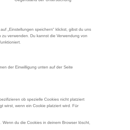
easy-
Consent
digital-
to
downloads
service
sonstiges
f „Einstellungen speichern“ klickst, gibst du uns
ben zu verwenden. Du kannst die Verwendung von
unktioniert.
en der Einwilligung unten auf der Seite
fizieren ob spezielle Cookies nicht platziert
t wirst, wenn ein Cookie platziert wird. Für
nd. Wenn du die Cookies in deinem Browser löscht,