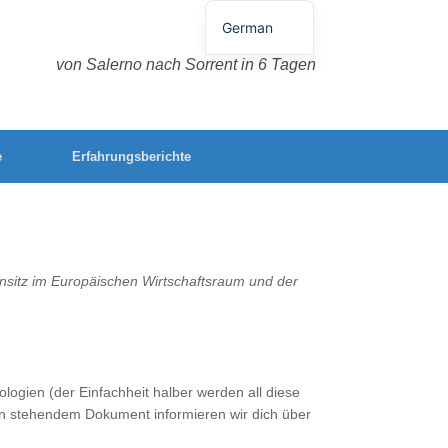
German
English
von Salerno nach Sorrent in 6 Tagen
Spanish
French
e
Erfahrungsberichte
Italian
Portuguese
ohnsitz im Europäischen Wirtschaftsraum und der
logien (der Einfachheit halber werden all diese
en stehendem Dokument informieren wir dich über