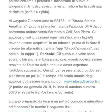
poiché entrambi i percorsi si incontrano di nuovo al
waypoint 7. A nostro avviso, la vista migliore ha la scalinata
di sinistra (cioè più ripida).
Al waypoint 7 incontriamo la SS163 - la "Strada Statale
Amalfitana". Ecco la prima fermata dell'autobus SITA da cui
potremmo andare verso Sorrento o Colli San Pietro. Gli
autobus di solito passano ogni mezz'ora, ma i biglietti
devono essere acquistati in un tabacchi prima di iniziare il
viaggio (in alternativa tramite l'app "UnicoCampania", vedi
nota sulla tappa 1).
Pericolo:
Gli autobus a volte sono
sovraffollati anche in bassa stagione, quindi potresti essere
respinto dall'autista dell'autobus e dover aspettare
l'autobus successivo. Quindi, per essere al sicuro, dovresti
pianificare un po' più di tempo. Un orario attuale degli
autobus può essere scaricato qui:
www.sitasudtrasporti.it
(A partire da gennaio 2019, la linea di autobus numero
5070 è rilevante tra Positano e Sorrento).
L'orario preparato da terzi è un po' più comodo e interattivo
ed è accessibile tramite il seguente link: