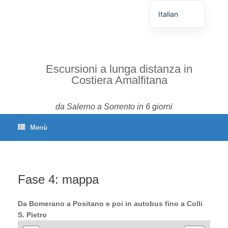
Italian
German
English
Spanish
Escursioni a lunga distanza in
Costiera Amalfitana
French
Portuguese
da Salerno a Sorrento in 6 giorni
Menù
Fase 4: mappa
Da Bomerano a Positano e poi in autobus fino a Colli
S. Pietro