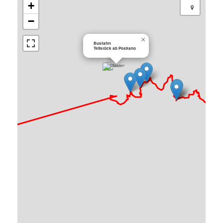
+
−
×
Busfahrt
Teilstück ab Positano