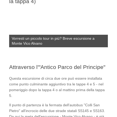
la tappa 4)
Vorresti un piccolo tour in più? Breve escursione a
Monte Vico Alvano
Attraverso l'"Antico Parco del Principe"
Questa escursione di circa due ore può essere installata
come punto culminante aggiuntivo tra le tappe 4 e 5 - nel
pomeriggio dopo la tappa 4 o al mattino prima della tappa
5.
Il punto di partenza è la fermata dell'autobus "Colli San
Pietro" all'incrocio delle due strade statali SS145 e SS163.
Da qui la meta dell'escursione - Monte Vico Alvano - è già