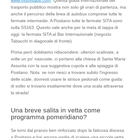
www.moovitapp.com
. Questa guida internazionale del
trasporto pubblico mostra non solo gli orari di partenza, ma
anche il percorso della linea di autobus comprese tutte le
fermate intermedie. A Positano tutte le fermate SITA sono
sulla SS163. Questo vale anche per la meta di tappa di
oggi: la fermata SITA al Bar Internazionale (negozio
Tabacchi in diagonale di fronte).
Prima però dobbiamo ridiscendere: ulteriori scalinate, a
volte un po' nascoste, ci portano alla chiesa di Santa Maria
Assunta con la sua suggestiva cupola e alla spiaggia di
Positano. Nota: se non riesci a trovare subito l'ingresso
delle scale, dovresti usare le strisce pedonali come guida:
di solito si trovano esattamente dove una scala attraversa
la strada!
Una breve salita in vetta come
programma pomeridiano?
Se torni dal pranzo ben rinforzato dopo la faticosa discesa
a Positano e hai ancora voglia di scalare una piccola vetta,