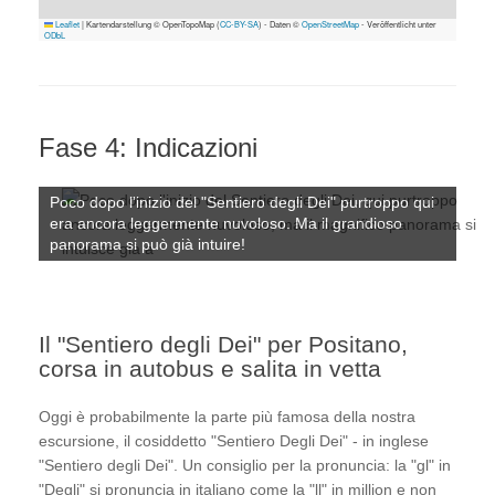
Leaflet
|
Kartendarstellung © OpenTopoMap (
CC-BY-SA
) - Daten ©
OpenStreetMap
- Veröffentlicht unter
ODbL
Fase 4: Indicazioni
Poco dopo l'inizio del "Sentiero degli Dei" purtroppo qui
era ancora leggermente nuvoloso. Ma il grandioso
panorama si può già intuire!
Il "Sentiero degli Dei" per Positano,
corsa in autobus e salita in vetta
Oggi è probabilmente la parte più famosa della nostra
escursione, il cosiddetto "Sentiero Degli Dei" - in inglese
"Sentiero degli Dei". Un consiglio per la pronuncia: la "gl" in
"Degli" si pronuncia in italiano come la "ll" in million e non