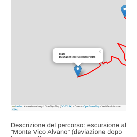
×
Start
Bushaltestelle Colli San Pietro
Leaflet
|
Kartendarstellung © OpenTopoMap (
CC-BY-SA
) - Daten ©
OpenStreetMap
- Veröffentlicht unter
ODbL
Descrizione del percorso: escursione al
"Monte Vico Alvano" (deviazione dopo