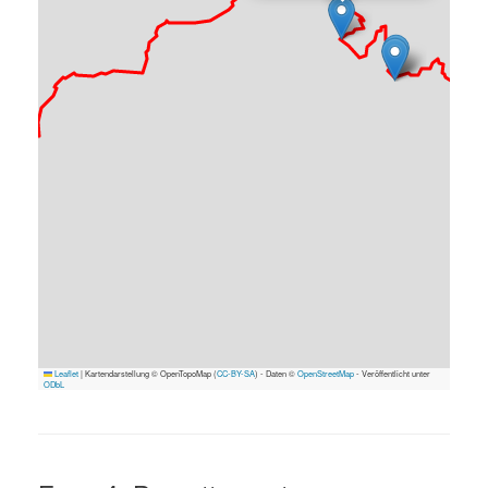
Leaflet
|
Kartendarstellung © OpenTopoMap (
CC-BY-SA
) - Daten ©
OpenStreetMap
- Veröffentlicht unter
ODbL