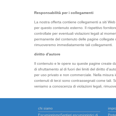
Responsabilità per i collegamenti
La nostra offerta contiene collegamenti a siti Web
per questo contenuto esterno. Il rispettivo fornit
controllate per eventuali violazioni legali al mome
permanente del contenuto delle pagine collegate 
rimuoveremo immediatamente tali collegamenti.
diritto d'autore
Il contenuto e le opere su queste pagine create dagl
di sfruttamento al di fuori dei limiti del diritto d'
per uso privato e non commerciale. Nella misura in cu
contenuti di terzi sono contrassegnati come tali. 
veniamo a conoscenza di violazioni legali, rimuo
chi siamo
impr
EscursionismoSentieri escursionistici di
Prote