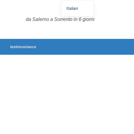
Italian
German
da Salerno a Sorrento in 6 giorni
English
Spanish
testimonianze
French
Portuguese