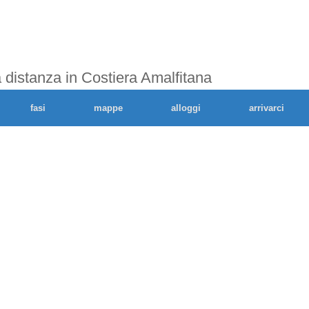
 distanza in Costiera Amalfitana
fasi
mappe
alloggi
arrivarci