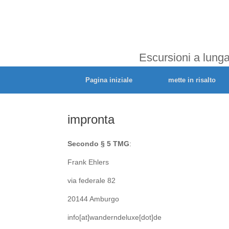
Escursioni a lunga
Pagina iniziale
mette in risalto
impronta
Secondo § 5 TMG
:
Frank Ehlers
via federale 82
20144 Amburgo
info[at]wanderndeluxe[dot]de