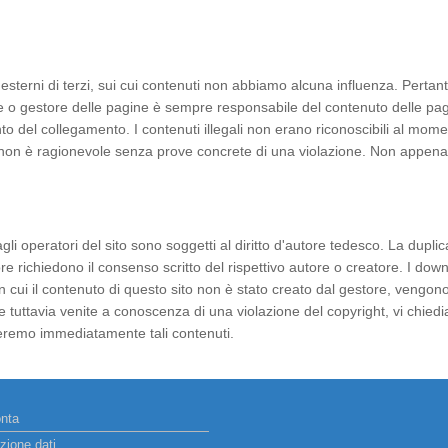
 esterni di terzi, sui cui contenuti non abbiamo alcuna influenza. Pert
ore o gestore delle pagine è sempre responsabile del contenuto delle pa
nto del collegamento. I contenuti illegali non erano riconoscibili al mom
non è ragionevole senza prove concrete di una violazione. Non appena 
i operatori del sito sono soggetti al diritto d'autore tedesco. La duplica
autore richiedono il consenso scritto del rispettivo autore o creatore. I do
i il contenuto di questo sito non è stato creato dal gestore, vengono rispe
Se tuttavia venite a conoscenza di una violazione del copyright, vi chi
veremo immediatamente tali contenuti.
onta
zione dati