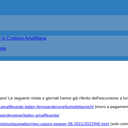
 in Costiera Amalfitana
one
re! Le seguenti riviste e giornali hanno già riferito dell'escursione a lu
-amalfikueste-italien-fernwanderung/komplettansicht
(muro a pagament
anderwege/italien-amalfikueste/
fte/einzelausgaben/geo-saison-epaper-08-2021/2022946.html
(solo com