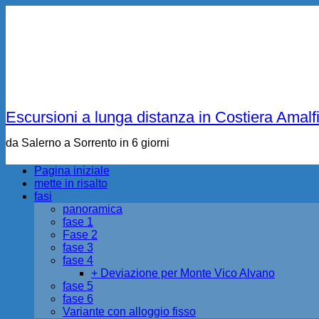
Escursioni a lunga distanza in Costiera Amalf
da Salerno a Sorrento in 6 giorni
Pagina iniziale
mette in risalto
fasi
panoramica
fase 1
Fase 2
fase 3
fase 4
+ Deviazione per Monte Vico Alvano
fase 5
fase 6
Variante con alloggio fisso