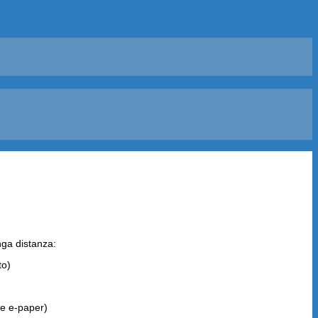
nga distanza:
o)
e e-paper)