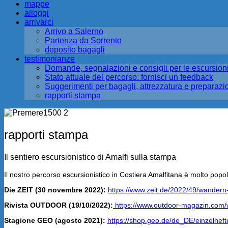
mappe
alloggi
arrivarci
Arrivo a Salerno
Partenza da Sorrento
deposito bagagli
testimonianze
Domande, segnalazioni e consigli per le escursioni
Stato attuale del percorso: fornisci un feedback
Suggerimenti per bagagli, attrezzatura e preparazi
rapporti stampa
rapporti stampa
Il sentiero escursionistico di Amalfi sulla stampa
Il nostro percorso escursionistico in Costiera Amalfitana è molto popola
Die ZEIT (30 novembre 2022):
https://www.zeit.de/2022/49/wandern
Rivista OUTDOOR (19/10/2022):
https://www.outdoor-magazin.com/w
Stagione GEO (agosto 2021):
https://shop.geo.de/de_DE/einzelhe