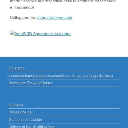
modo flessibile la prospettiva della telecamera trascinando
e rilasciando!
Collegamento:
sportstracklive.com
chi siamo
EscursionismoSentieri escursionistici di lusso a lunga distanza
Newsletter TrekkingDeluxe
impronta
Protezione dati
Gestione dei Cookie
Utilizzo di link di affiliazione