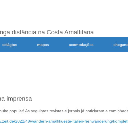
ga distância na Costa Amalfitana
estágios
mapas
acomodações
chegand
 na imprensa
ito popular! As seguintes revistas e jornais já noticiaram a caminhada
w.zeit.de/2022/49/wandern-amalfikueste-italien-fernwanderung/komplet