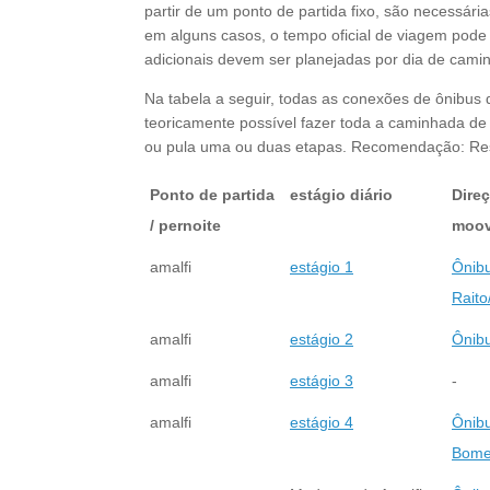
partir de um ponto de partida fixo, são necessár
em alguns casos, o tempo oficial de viagem pode 
adicionais devem ser planejadas por dia de cam
Na tabela a seguir, todas as conexões de ônibus 
teoricamente possível fazer toda a caminhada de l
ou pula uma ou duas etapas. Recomendação: Rese
Ponto de partida
estágio diário
Direç
/ pernoite
moov
amalfi
estágio 1
Ônibu
Raito
amalfi
estágio 2
Ônibu
amalfi
estágio 3
-
amalfi
estágio 4
Ônibu
Bome