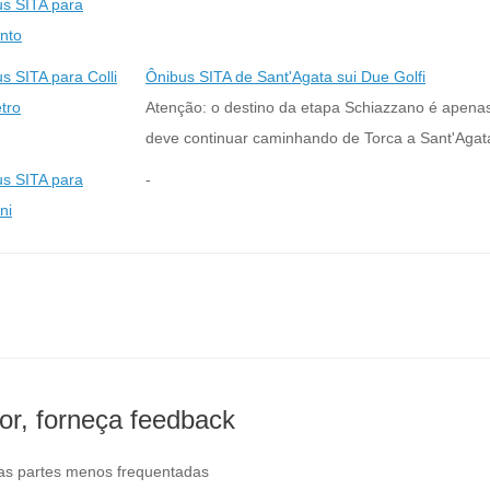
s SITA para
nto
s SITA para Colli
Ônibus SITA de Sant'Agata sui Due Golfi
etro
Atenção: o destino da etapa Schiazzano é apenas 
deve continuar caminhando de Torca a Sant'Agat
s SITA para
-
ni
avor, forneça feedback
as partes menos frequentadas