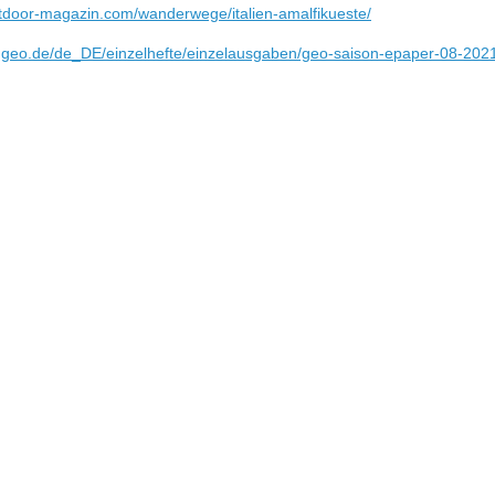
tdoor-magazin.com/wanderwege/italien-amalfikueste/
p.geo.de/de_DE/einzelhefte/einzelausgaben/geo-saison-epaper-08-202