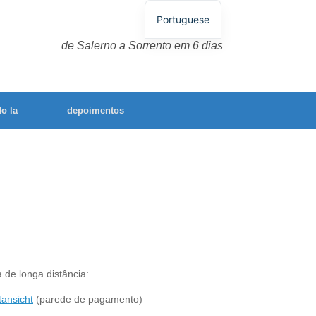
Portuguese
German
de Salerno a Sorrento em 6 dias
English
Spanish
o la
depoimentos
French
Italian
 de longa distância:
tansicht
(parede de pagamento)