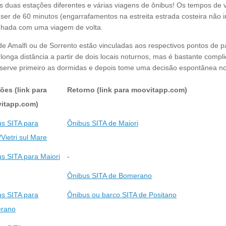
ias duas estações diferentes e várias viagens de ônibus! Os tempos d
ser de 60 minutos (engarrafamentos na estreita estrada costeira não 
inhada com uma viagem de volta.
de Amalfi ou de Sorrento estão vinculadas aos respectivos pontos de p
onga distância a partir de dois locais noturnos, mas é bastante compl
rve primeiro as dormidas e depois tome uma decisão espontânea no 
ões (link para
Retorno (link para moovitapp.com)
itapp.com)
s SITA para
Ônibus SITA de Maiori
/Vietri sul Mare
s SITA para Maiori
-
Ônibus SITA de Bomerano
s SITA para
Ônibus ou barco SITA de Positano
rano