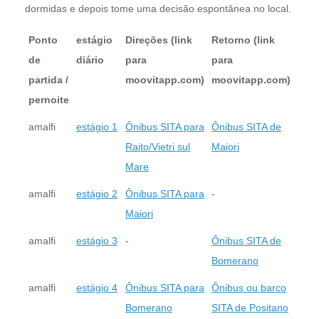
dormidas e depois tome uma decisão espontânea no local.
Ponto
estágio
Direções (link
Retorno (link
de
diário
para
para
partida /
moovitapp.com)
moovitapp.com)
pernoite
amalfi
estágio 1
Ônibus SITA para
Ônibus SITA de
Raito/Vietri sul
Maiori
Mare
amalfi
estágio 2
Ônibus SITA para
-
Maiori
amalfi
estágio 3
-
Ônibus SITA de
Bomerano
amalfi
estágio 4
Ônibus SITA para
Ônibus ou barco
Bomerano
SITA de Positano