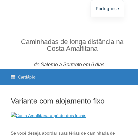
Portuguese
German
English
Spanish
Caminhadas de longa distância na
Costa Amalfitana
French
Italian
de Salerno a Sorrento em 6 dias
Cardápio
Variante com alojamento fixo
Se você deseja abordar suas férias de caminhada de