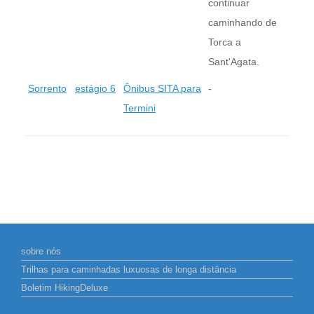
continuar
caminhando de
Torca a
Sant'Agata.
Sorrento
estágio 6
Ônibus SITA para
-
Termini
sobre nós
Trilhas para caminhadas luxuosas de longa distância
Boletim HikingDeluxe