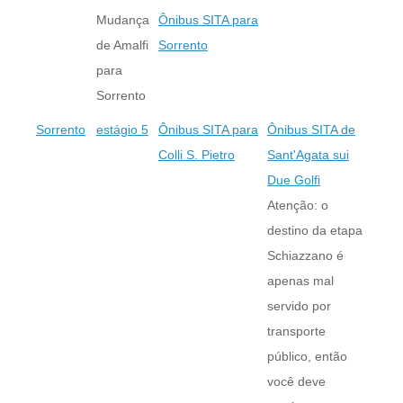
Mudança
Ônibus SITA para
de Amalfi
Sorrento
para
Sorrento
Sorrento
estágio 5
Ônibus SITA para
Ônibus SITA de
Colli S. Pietro
Sant'Agata sui
Due Golfi
Atenção: o
destino da etapa
Schiazzano é
apenas mal
servido por
transporte
público, então
você deve