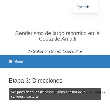
Spanish
German
English
French
Senderismo de largo recorrido en la
Costa de Amalfi
Italian
Portuguese
de Salerno a Sorrento en 6 días
Menú
Etapa 3: Direcciones
Ver poco después de Amalfi - justo encima de la
carretera costera