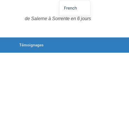
French
German
de Salerne à Sorrente en 6 jours
English
Spanish
Témoignages
Italian
Portuguese