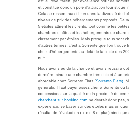
est le "rêve italien" par excellence pour de nomb
et constitue donc un pôle d'attraction touristique i
Cela se ressent aussi bien dans la diversité de l'o
niveau de prix des hébergements proposés. De n
5 étoiles attirent les clients, tout comme les petite
chambres d'hôtes et les hébergements de charm
classement par étoiles. Mais presque tous sont c
d'autres termes, c'est à Sorrente que l'on trouve 
choix d'hébergements au-delà de la limite des 20
nuit.
Nous avons eu de la chance et avons réussi à obte
dernière minute une chambre très chic et à un pri
abordable chez Sorrento Flats (
Sorrento Flats)
. M
générale, il faut payer assez cher à Sorrente ou f
concessions sur la qualité ou la proximité du cent
cherchent sur booking.com
ne devrait donc pas, s
expérience, se baser sur des étoiles mais unique
résultat de l'évaluation (p. ex. 8 et plus) ainsi que 