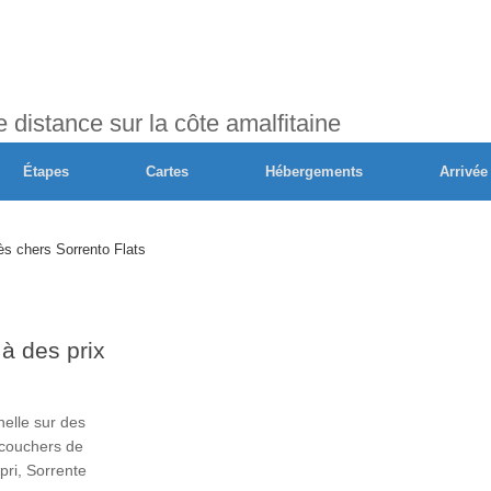
distance sur la côte amalfitaine
Étapes
Cartes
Hébergements
Arrivée
 à des prix
nelle sur des
 couchers de
pri, Sorrente