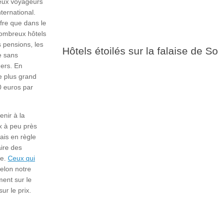
reux voyageurs
nternational.
ffre que dans le
ombreux hôtels
s pensions, les
Hôtels étoilés sur la falaise de S
e sans
hers. En
le plus grand
0 euros par
nir à la
x à peu près
ais en règle
aire des
re.
Ceux qui
elon notre
ment sur le
sur le prix.