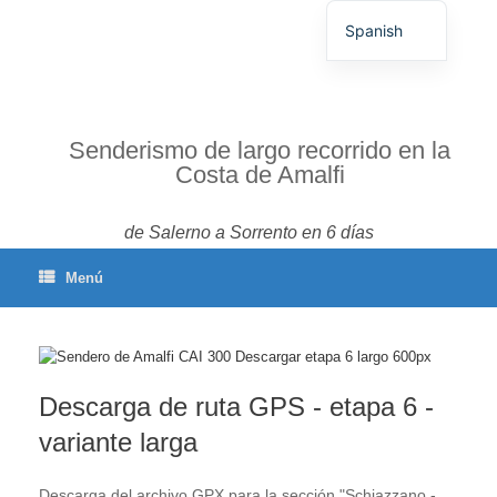
Spanish
German
English
French
Senderismo de largo recorrido en la
Costa de Amalfi
Italian
Portuguese
de Salerno a Sorrento en 6 días
Menú
Descarga de ruta GPS - etapa 6 -
variante larga
Descarga del archivo GPX para la sección "Schiazzano -