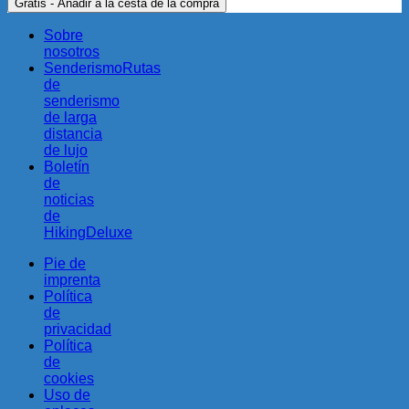
Gratis - Añadir a la cesta de la compra
Sobre
nosotros
SenderismoRutas
de
senderismo
de larga
distancia
de lujo
Boletín
de
noticias
de
HikingDeluxe
Pie de
imprenta
Política
de
privacidad
Política
de
cookies
Uso de